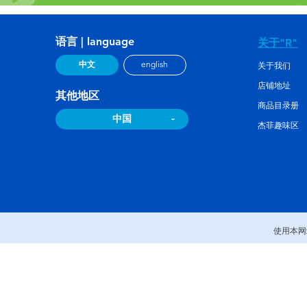
语言 | language
关于"R"
中文
english
关于我们
店铺地址
其他地区
商品目录册
中国
杰菲趣味区
使用本网