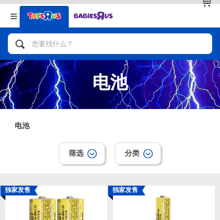
返回
返回
分类目录
品牌
查看全部
人气英雄，角色扮演，射击玩具
电池
自行车，滑板车，骑乘车
拼砌组合及乐高LEGO
电池
玩具车，货车，火车及遥控系列
筛选
分类
手工艺，文具，蜡笔，泥胶，画板
独家发售
独家发售
娃娃，芭比，收藏公仔