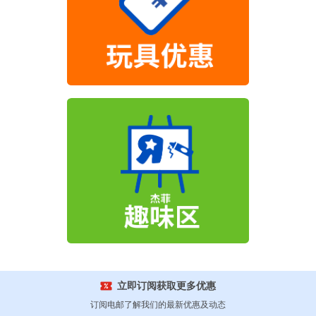
立即订阅获取更多优惠
订阅电邮了解我们的最新优惠及动态