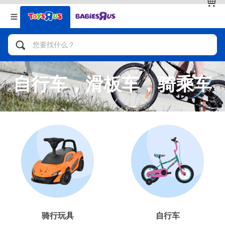
返回
返回
分类目录
品牌
查看全部
人气英雄，角色扮演，射击玩具
自行车，滑板车，骑乘车
自行车，滑板车，骑乘车
拼砌组合及乐高LEGO
玩具车，货车，火车及遥控系列
手工艺，文具，蜡笔，泥胶，画板
娃娃，芭比，收藏公仔
骑行玩具
自行车