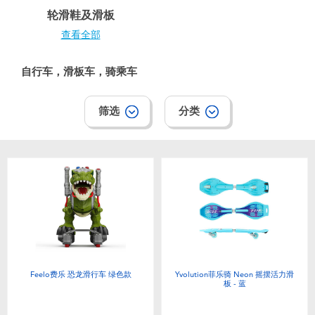
婴儿及学前玩具
轮滑鞋及滑板
查看全部
电池
自行车，滑板车，骑乘车
新登场
筛选
分类
玩具促销
玩具清货
Feelo费乐 恐龙滑行车 绿色款
Yvolution菲乐骑 Neon 摇摆活力滑
板 - 蓝