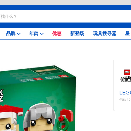
品牌
年龄
优惠
新登场
玩具搜寻器
星
LE
年龄:
10