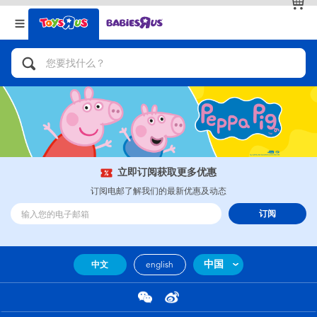
返回
返回
分类目录
品牌
查看全部
人气英雄，角色扮演，射击玩具
自行车，滑板车，骑乘车
拼砌组合及乐高LEGO
立即订阅获取更多优惠
订阅电邮了解我们的最新优惠及动态
玩具车，货车，火车及遥控系列
订阅
手工艺，文具，蜡笔，泥胶，画板
中国
中文
english
娃娃，芭比，收藏公仔