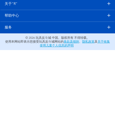
电子玩具
关于"R"
帮助中心
游戏及拼图系列
服务
益智学习玩具
© 2026
玩具反斗城 中国。版权所有 不得转载。
使用本网站即表示您接受玩具反斗城网站的
条款及细则
、
隐私政策
及
关于收集
户外及运动产品
使用儿童个人信息的声明
派对用品
模仿，化妆及造型系列
毛绒公仔玩具
夏日