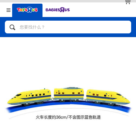
返回
返回
分类目录
品牌
查看全部
人气英雄，角色扮演，射击玩具
自行车，滑板车，骑乘车
拼砌组合及乐高LEGO
玩具车，货车，火车及遥控系列
手工艺，文具，蜡笔，泥胶，画板
娃娃，芭比，收藏公仔