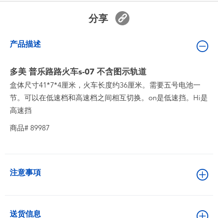
婴儿及学前玩具
分享
电池
产品描述
新登场
多美 普乐路路火车s-07 不含图示轨道
盒体尺寸41*7*4厘米，火车长度约36厘米。需要五号电池一
玩具促销
节。可以在低速档和高速档之间相互切换。on是低速挡。Hi是
高速挡
玩具清货
商品# 89987
注意事項
送货信息