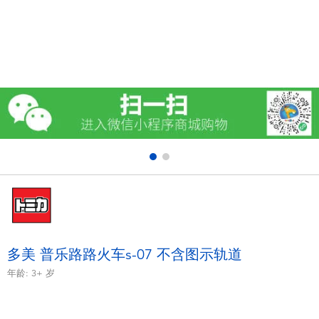
电子玩具
游戏及拼图系列
益智学习玩具
户外及运动产品
派对用品
模仿，化妆及造型系列
毛绒公仔玩具
多美 普乐路路火车s-07 不含图示轨道
年龄:
3+
岁
夏日