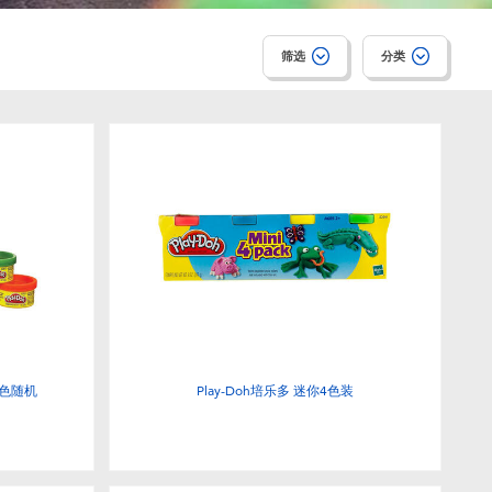
筛选
分类
颜色随机
Play-Doh培乐多 迷你4色装