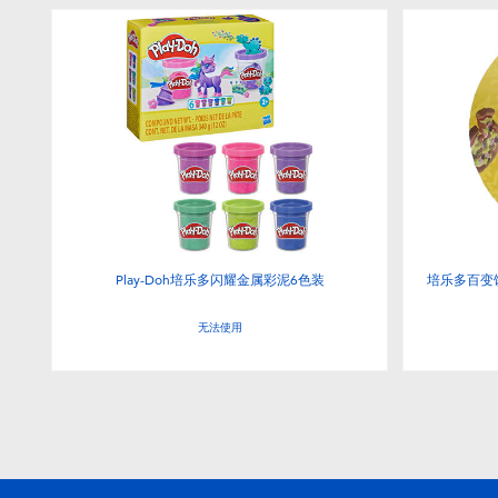
Play-Doh培乐多闪耀金属彩泥6色装
培乐多百变饺
无法使用