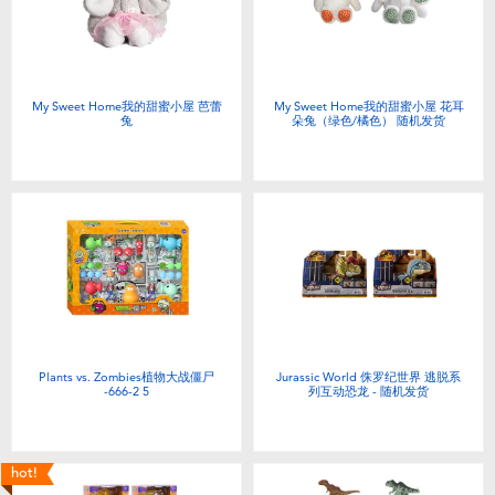
电子玩具
游戏及拼图系列
My Sweet Home我的甜蜜小屋 芭蕾
My Sweet Home我的甜蜜小屋 花耳
兔
朵兔（绿色/橘色） 随机发货
益智学习玩具
户外及运动产品
派对用品
模仿，化妆及造型系列
Plants vs. Zombies植物大战僵尸
Jurassic World 侏罗纪世界 逃脱系
毛绒公仔玩具
-666-2 5
列互动恐龙 - 随机发货
夏日
hot!