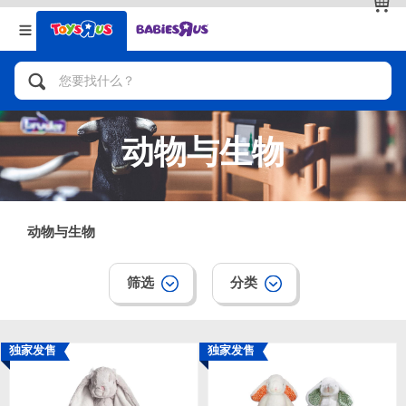
返回
返回
分类目录
品牌
查看全部
人气英雄，角色扮演，射击玩具
动物与生物
自行车，滑板车，骑乘车
拼砌组合及乐高LEGO
动物与生物
玩具车，货车，火车及遥控系列
筛选
分类
手工艺，文具，蜡笔，泥胶，画板
独家发售
独家发售
娃娃，芭比，收藏公仔