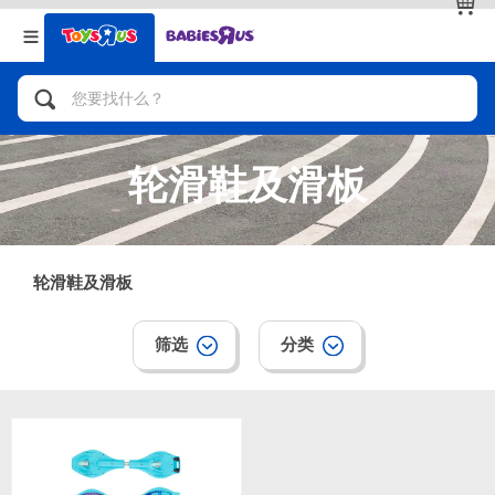
返回
返回
分类目录
品牌
查看全部
人气英雄，角色扮演，射击玩具
轮滑鞋及滑板
自行车，滑板车，骑乘车
拼砌组合及乐高LEGO
轮滑鞋及滑板
玩具车，货车，火车及遥控系列
筛选
分类
手工艺，文具，蜡笔，泥胶，画板
娃娃，芭比，收藏公仔