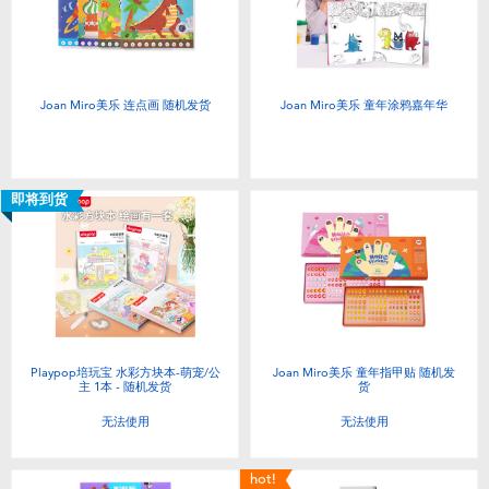
电子玩具
游戏及拼图系列
Joan Miro美乐 连点画 随机发货
Joan Miro美乐 童年涂鸦嘉年华
益智学习玩具
户外及运动产品
即将到货
派对用品
模仿，化妆及造型系列
Playpop培玩宝 水彩方块本-萌宠/公
Joan Miro美乐 童年指甲贴 随机发
毛绒公仔玩具
主 1本 - 随机发货
货
无法使用
无法使用
夏日
hot!