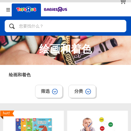
返回
返回
分类目录
品牌
查看全部
人气英雄，角色扮演，射击玩具
绘画和着色
自行车，滑板车，骑乘车
拼砌组合及乐高LEGO
绘画和着色
玩具车，货车，火车及遥控系列
筛选
分类
手工艺，文具，蜡笔，泥胶，画板
hot!
娃娃，芭比，收藏公仔