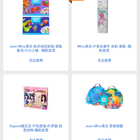
婴儿及学前玩具
电池
新登场
Joan Miro美乐 机关动态折纸-冒险
Miro美乐 S*美乐童年 水彩 便签- 随
童话/小小人物 - 随机发货
机发货
玩具促销
无法使用
无法使用
玩具清货
Kapoof绒豆豆 S*伦堡画-叶罗丽 创
Joan Miro美乐 异形拼图
意挂饰-随机发货