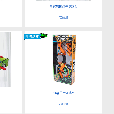
皇冠氛围灯光桌球台
无法使用
即将到货
Zing 卫士训练弓
无法使用