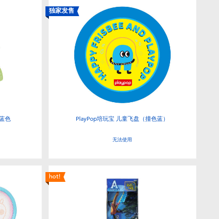
独家发售
 蓝色
PlayPop培玩宝 儿童飞盘（撞色蓝）
无法使用
hot!