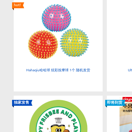
hot!
Hahaqiu哈哈球 炫彩按摩球 1个 随机发货
U
独家发售
即将到货