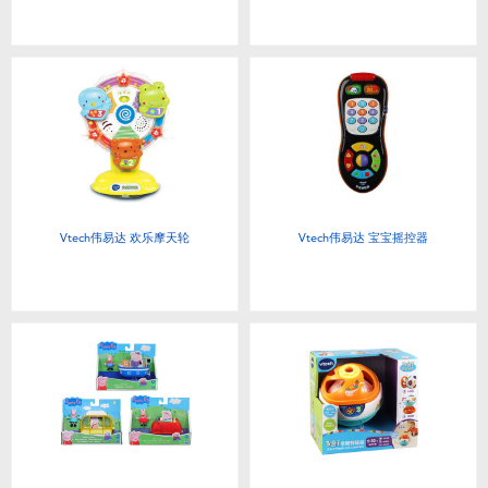
Vtech伟易达 欢乐摩天轮
Vtech伟易达 宝宝摇控器