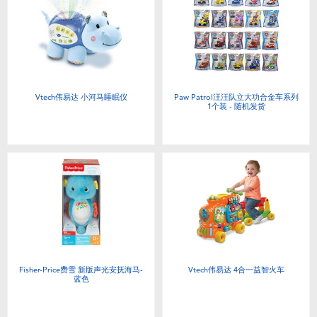
婴儿及学前玩具
电池
新登场
Vtech伟易达 小河马睡眠仪
Paw Patrol汪汪队立大功合金车系列
1个装 - 随机发货
玩具促销
玩具清货
Fisher-Price费雪 新版声光安抚海马-
Vtech伟易达 4合一益智火车
蓝色