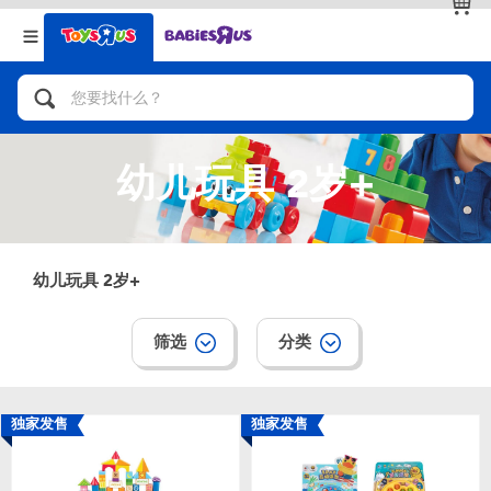
返回
返回
分类目录
品牌
查看全部
人气英雄，角色扮演，射击玩具
幼儿玩具 2岁+
自行车，滑板车，骑乘车
拼砌组合及乐高LEGO
幼儿玩具 2岁+
玩具车，货车，火车及遥控系列
筛选
分类
手工艺，文具，蜡笔，泥胶，画板
独家发售
独家发售
娃娃，芭比，收藏公仔