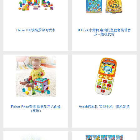
电子玩具
游戏及拼图系列
Hape 100块情景学习积木
B.Duck小黄鸭 电动钓鱼盘套装带音
乐 - 随机发货
益智学习玩具
户外及运动产品
派对用品
模仿，化妆及造型系列
Fisher-Price费雪 探索学习六面盒
Vtech伟易达 宝贝手机 - 随机发货
毛绒公仔玩具
（双语）
夏日