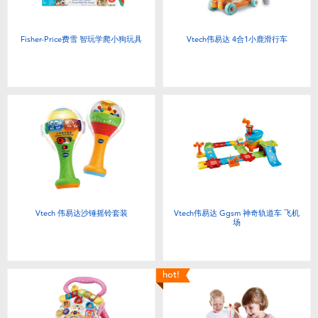
Fisher-Price费雪 智玩学爬小狗玩具
Vtech伟易达 4合1小鹿滑行车
Vtech 伟易达沙锤摇铃套装
Vtech伟易达 Ggsm 神奇轨道车 飞机
场
hot!