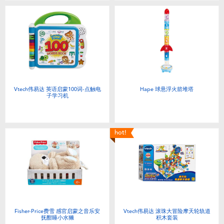
Vtech伟易达 英语启蒙100词-点触电
Hape 球悬浮火箭堆塔
子学习机
hot!
Fisher-Price费雪 感官启蒙之音乐安
Vtech伟易达 滚珠大冒险摩天轮轨道
抚酣睡小水獭
积木套装