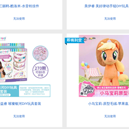
三丽鸥-酷洛米-水音铃挂件
美伊睿 美好律动手链DIY玩
无法使用
无法使用
即将到货
益睿 璀璨银河DIY玩具套装
小马宝莉-原型毛绒-苹果嘉
无法使用
无法使用