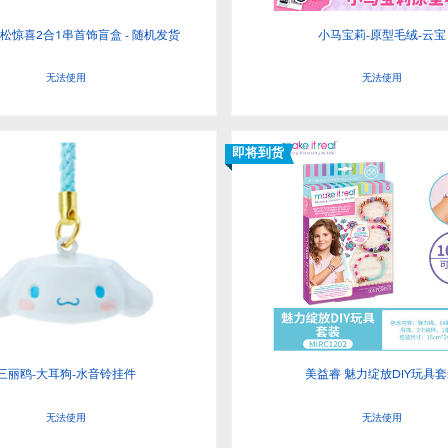
松惊喜2合1串首饰盲盒 - 随机发货
小马宝莉-原型毛绒-云宝
无法使用
无法使用
即将到货
三丽鸥-大耳狗-水音铃挂件
美益睿 魅力绽放DIY玩具
无法使用
无法使用