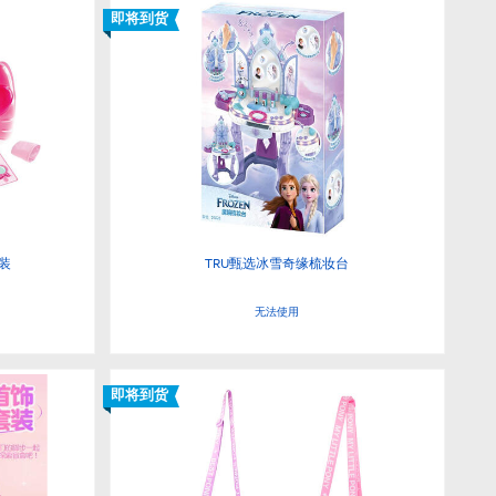
即将到货
套装
TRU甄选冰雪奇缘梳妆台
无法使用
即将到货