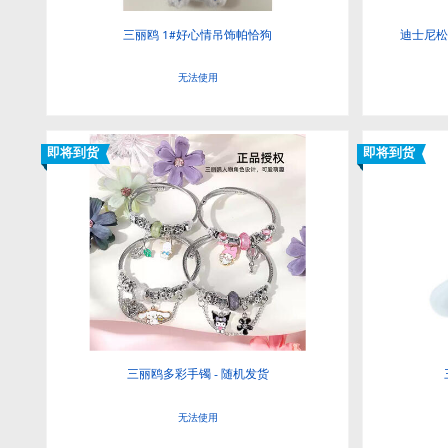
三丽鸥 1#好心情吊饰帕恰狗
迪士尼松
无法使用
即将到货
即将到货
三丽鸥多彩手镯 - 随机发货
无法使用