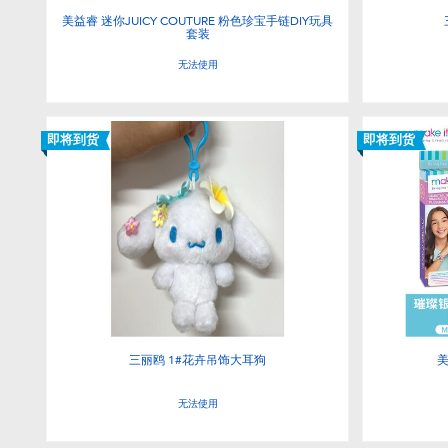
美益睿 迷你JUICY COUTURE 粉色珍宝手链DIY玩具
套装
无法使用
即将到货
即将到货
三丽鸥 1#花卉吊饰大耳狗
美
无法使用