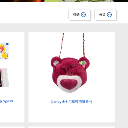
筛选
分类
-珠珠的秘密
Disney迪士尼草莓熊链条包