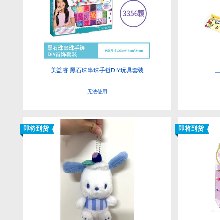
美益睿 黑石珠串珠手链DIY玩具套装
三
无法使用
即将到货
即将到货