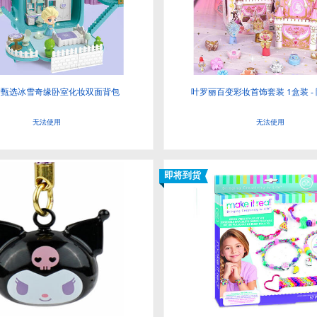
 甄选冰雪奇缘卧室化妆双面背包
叶罗丽百变彩妆首饰套装 1盒装 -
无法使用
无法使用
即将到货