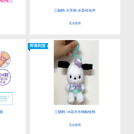
三丽鸥-大耳狗-水音铃挂件
无法使用
即将到货
套装
三丽鸥 1#花卉吊饰帕恰狗
无法使用