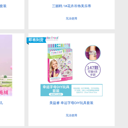
具套装
三丽鸥 1#花卉吊饰美乐蒂
无法使用
即将到货
儿
美益睿 幸运字母DIY玩具套装
无法使用