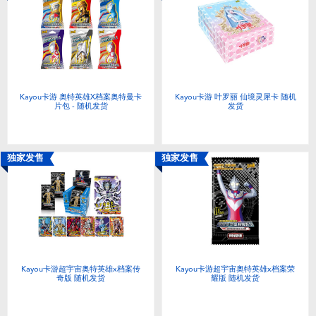
婴儿及学前玩具
电池
新登场
Kayou卡游 奥特英雄X档案奥特曼卡
Kayou卡游 叶罗丽 仙境灵犀卡 随机
片包 - 随机发货
发货
玩具促销
独家发售
独家发售
玩具清货
Kayou卡游超宇宙奥特英雄x档案传
Kayou卡游超宇宙奥特英雄x档案荣
奇版 随机发货
耀版 随机发货