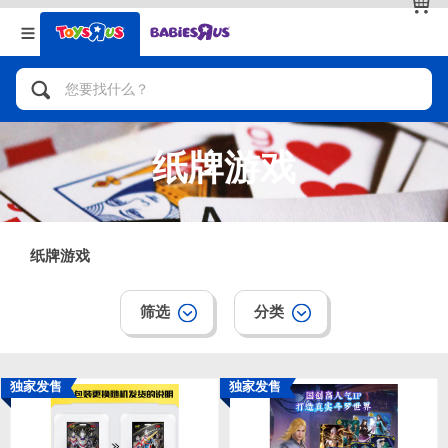
返回
返回
分类目录
品牌
查看全部
人气英雄，角色扮演，射击玩具
纸牌游戏
自行车，滑板车，骑乘车
拼砌组合及乐高LEGO
纸牌游戏
玩具车，货车，火车及遥控系列
筛选
分类
手工艺，文具，蜡笔，泥胶，画板
独家发售
独家发售
娃娃，芭比，收藏公仔