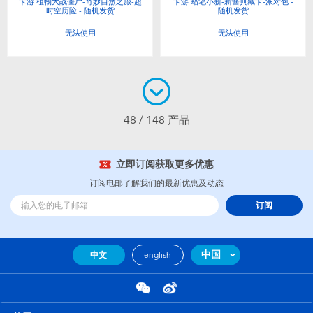
卡游 植物大战僵尸-奇妙自然之旅-超
卡游 蜡笔小新-新酱典藏卡-派对包 -
时空历险 - 随机发货
随机发货
无法使用
无法使用
48 / 148 产品
立即订阅获取更多优惠
订阅电邮了解我们的最新优惠及动态
订阅
中国
中文
english