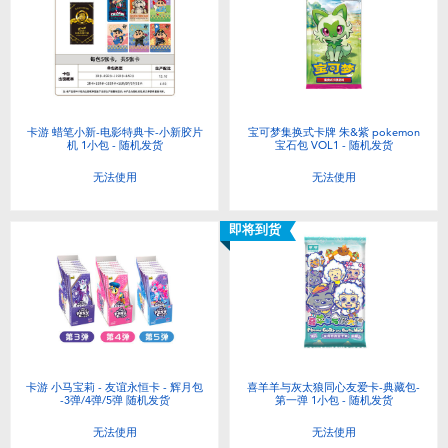
卡游 蜡笔小新-电影特典卡-小新胶片
宝可梦集换式卡牌 朱&紫 pokemon
机 1小包 - 随机发货
宝石包 VOL1 - 随机发货
无法使用
无法使用
即将到货
卡游 小马宝莉 - 友谊永恒卡 - 辉月包
喜羊羊与灰太狼同心友爱卡-典藏包-
-3弹/4弹/5弹 随机发货
第一弹 1小包 - 随机发货
无法使用
无法使用