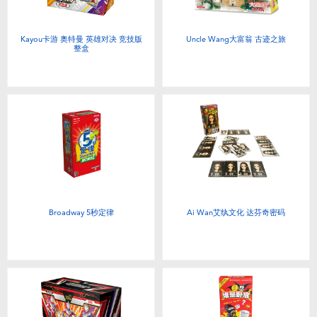
Kayou卡游 奥特曼 英雄对决 竞技版
Uncle Wang大富翁 古迹之旅
整盒
Broadway 5秒定律
Ai Wan艾纨文化 达芬奇密码