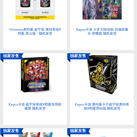
电子玩具
游戏及拼图系列
Ultraman奥特曼 超宇宙-奥特英雄X
Kayou卡游 斗罗大陆动画-武魂收藏
档案-星云版 - 随机发货
令-荣耀版 随机发货
益智学习玩具
户外及运动产品
独家发售
独家发售
派对用品
模仿，化妆及造型系列
Kayou卡游 超宇宙英雄X档案专用收
Kayou卡游 奥特曼卡片超宇宙奥特英
毛绒公仔玩具
藏册 随机发货
雄X档案黑钻版 随机发货
夏日
独家发售
独家发售