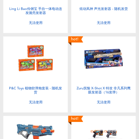
Ling Li Bao伶俐宝 手自一体电动连
炫动风神 声光发射器 - 随机发货
发抛壳发射器
无法使用
无法使用
hot!
P&C Toys 植物软弹炮套装 - 随机发
Zuru筑愉 X-Shot X 特攻 非凡系列鹰
货
眼发射器（16发弹）
无法使用
无法使用
hot!