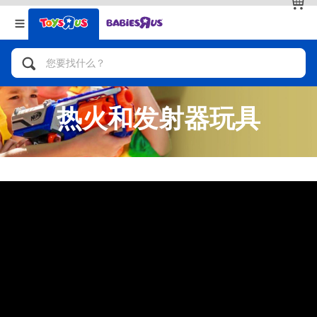
返回
返回
分类目录
品牌
查看全部
人气英雄，角色扮演，射击玩具
热火和发射器玩具
自行车，滑板车，骑乘车
拼砌组合及乐高LEGO
玩具车，货车，火车及遥控系列
手工艺，文具，蜡笔，泥胶，画板
娃娃，芭比，收藏公仔