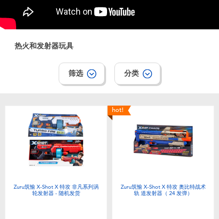
电子玩具
游戏及拼图系列
热火和发射器玩具
益智学习玩具
筛选
分类
户外及运动产品
hot!
派对用品
模仿，化妆及造型系列
毛绒公仔玩具
Zuru筑愉 X-Shot X 特攻 非凡系列涡
Zuru筑愉 X-Shot X 特攻 奥比特战术
轮发射器 - 随机发货
轨 道发射器（ 24 发弹）
夏日