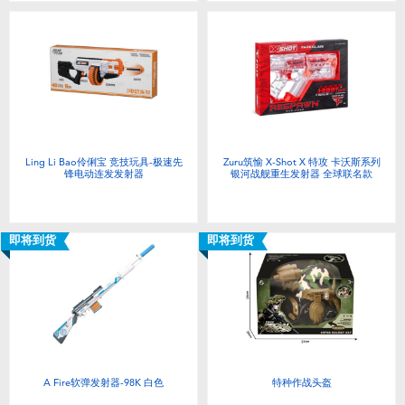
婴儿及学前玩具
电池
新登场
Ling Li Bao伶俐宝 竞技玩具-极速先
Zuru筑愉 X-Shot X 特攻 卡沃斯系列
玩具促销
锋电动连发发射器
银河战舰重生发射器 全球联名款
玩具清货
即将到货
即将到货
A Fire软弹发射器-98K 白色
特种作战头盔