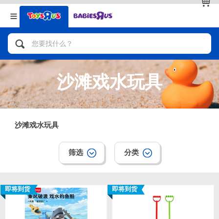
返回
返回
分类目录
品牌
查看全部
人气英雄，角色扮演，射击玩具
沙滩戏水玩具
自行车，滑板车，骑乘车
拼砌组合及乐高LEGO
沙滩戏水玩具
玩具车，货车，火车及遥控系列
筛选
分类
手工艺，文具，蜡笔，泥胶，画板
即将到货
即将到货
娃娃，芭比，收藏公仔