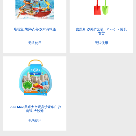
电子玩具
游戏及拼图系列
培玩宝 乘风破浪-戏水海钓船
皮恩希 沙滩铲套装（2pcs） - 随机
发货
益智学习玩具
无法使用
无法使用
户外及运动产品
派对用品
模仿，化妆及造型系列
毛绒公仔玩具
Joan Miro美乐太空玩具沙豪华白沙
套装-大沙滩
无法使用
夏日