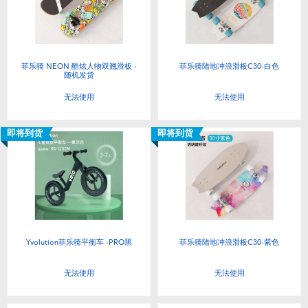
电子玩具
游戏及拼图系列
菲乐骑 NEON 酷炫人物双翘滑板 -
菲乐骑陆地冲浪滑板C30-白色
随机发货
益智学习玩具
无法使用
无法使用
户外及运动产品
即将到货
即将到货
派对用品
模仿，化妆及造型系列
毛绒公仔玩具
Yvolution菲乐骑平衡车 -PRO黑
菲乐骑陆地冲浪滑板C30-紫色
无法使用
无法使用
夏日