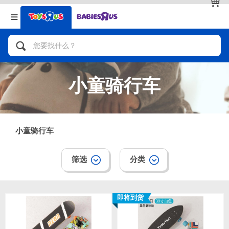
返回
返回
分类目录
品牌
查看全部
人气英雄，角色扮演，射击玩具
小童骑行车
自行车，滑板车，骑乘车
拼砌组合及乐高LEGO
小童骑行车
玩具车，货车，火车及遥控系列
筛选
分类
手工艺，文具，蜡笔，泥胶，画板
即将到货
娃娃，芭比，收藏公仔