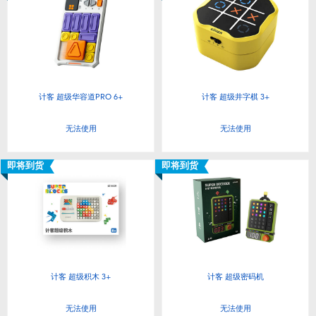
婴儿及学前玩具
电池
新登场
计客 超级华容道PRO 6+
计客 超级井字棋 3+
无法使用
无法使用
玩具促销
即将到货
即将到货
玩具清货
计客 超级积木 3+
计客 超级密码机
无法使用
无法使用