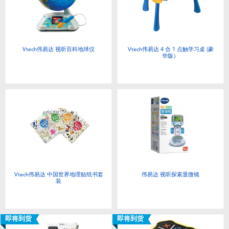
电子玩具
游戏及拼图系列
Vtech伟易达 视听百科地球仪
Vtech伟易达 4 合 1 点触学习桌 (豪
华版）
益智学习玩具
户外及运动产品
派对用品
模仿，化妆及造型系列
Vtech伟易达 中国世界地理贴纸书套
伟易达 视听探索显微镜
毛绒公仔玩具
装
夏日
即将到货
即将到货