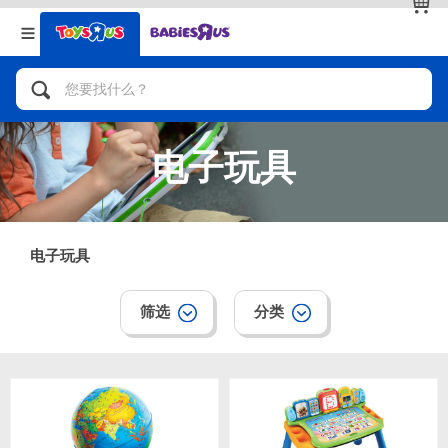
返回
返回
分类目录
品牌
查看全部
人气英雄，角色扮演，射击玩具
电子玩具
自行车，滑板车，骑乘车
拼砌组合及乐高LEGO
电子玩具
玩具车，货车，火车及遥控系列
筛选
分类
手工艺，文具，蜡笔，泥胶，画板
娃娃，芭比，收藏公仔