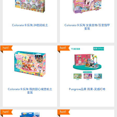
电子玩具
游戏及拼图系列
Colorato卡乐淘 24色轻粘土
Colorato卡乐淘 女孩首饰/百变指甲
套装
益智学习玩具
户外及运动产品
hot!
hot!
派对用品
模仿，化妆及造型系列
Colorato卡乐淘 我的甜心城堡粘土
Pungrow品果 雨果-灵感叮咚
毛绒公仔玩具
套装
夏日
hot!
hot!