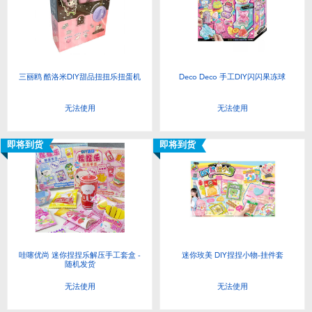
三丽鸥 酷洛米DIY甜品扭扭乐扭蛋机
Deco Deco 手工DIY闪闪果冻球
无法使用
无法使用
即将到货
即将到货
哇噻优尚 迷你捏捏乐解压手工套盒 -
迷你玫美 DIY捏捏小物-挂件套
随机发货
无法使用
无法使用