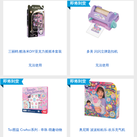
即将到货
三丽鸥 酷洛米DIY亚克力摇摇本套装
多美 闪闪立牌匙扣机
无法使用
无法使用
即将到货
即将到货
Toi图益 Craftoi系列 - 串珠-萌趣动物
奥尼斯 波波粘粘乐-欢乐充气机