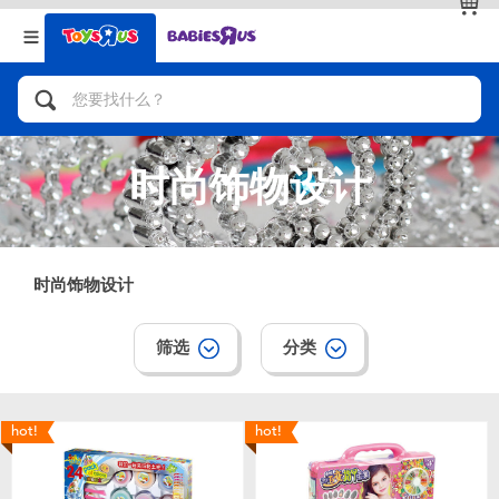
返回
返回
分类目录
品牌
查看全部
人气英雄，角色扮演，射击玩具
时尚饰物设计
自行车，滑板车，骑乘车
拼砌组合及乐高LEGO
时尚饰物设计
玩具车，货车，火车及遥控系列
筛选
分类
手工艺，文具，蜡笔，泥胶，画板
hot!
hot!
娃娃，芭比，收藏公仔