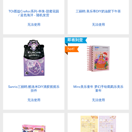
TOi图益Craftoi系列-串珠-甜蜜花园
三丽鸥 美乐蒂DIY奶油胶下午茶
/ 蓝色海洋 - 随机发货
无法使用
无法使用
即将到货
hot!
Sanrio三丽鸥 酷洛米DIY滴胶摇摇乐
Miro美乐童年 梦幻手绘戳戳乐美乐
挂件
童年
无法使用
无法使用