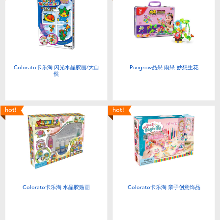
婴儿及学前玩具
电池
新登场
Colorato卡乐淘 闪光水晶胶画/大自
Pungrow品果 雨果-妙想生花
然
玩具促销
hot!
hot!
玩具清货
Colorato卡乐淘 水晶胶贴画
Colorato卡乐淘 亲子创意饰品