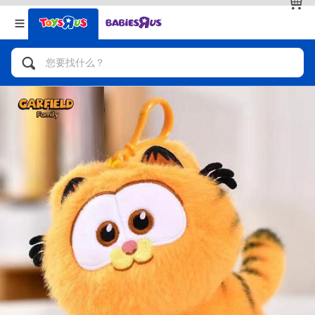
返回
返回
分类目录
品牌
查看全部
人气英雄，角色扮演，射击玩具
自行车，滑板车，骑乘车
拼砌组合及乐高LEGO
玩具车，货车，火车及遥控系列
手工艺，文具，蜡笔，泥胶，画板
娃娃，芭比，收藏公仔