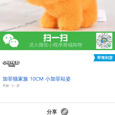
电子玩具
游戏及拼图系列
益智学习玩具
户外及运动产品
即将到货
派对用品
模仿，化妆及造型系列
加菲猫家族 10CM 小加菲站姿
年龄:
3+
岁
毛绒公仔玩具
夏日
分享