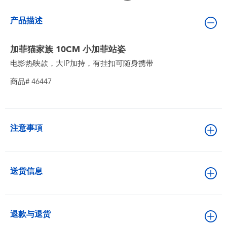
婴儿及学前玩具
产品描述
电池
加菲猫家族 10CM 小加菲站姿
电影热映款，大IP加持，有挂扣可随身携带
新登场
商品# 46447
玩具促销
玩具清货
注意事項
送货信息
退款与退货