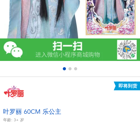
电子玩具
游戏及拼图系列
益智学习玩具
户外及运动产品
派对用品
即将到货
模仿，化妆及造型系列
毛绒公仔玩具
叶罗丽 60CM 乐公主
年龄:
3+
岁
夏日