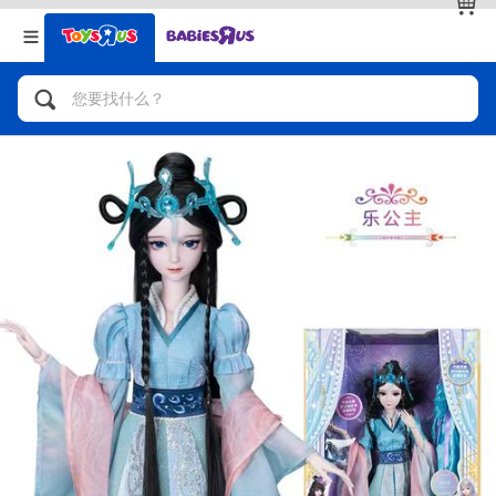
返回
返回
分类目录
品牌
查看全部
人气英雄，角色扮演，射击玩具
自行车，滑板车，骑乘车
拼砌组合及乐高LEGO
玩具车，货车，火车及遥控系列
手工艺，文具，蜡笔，泥胶，画板
娃娃，芭比，收藏公仔