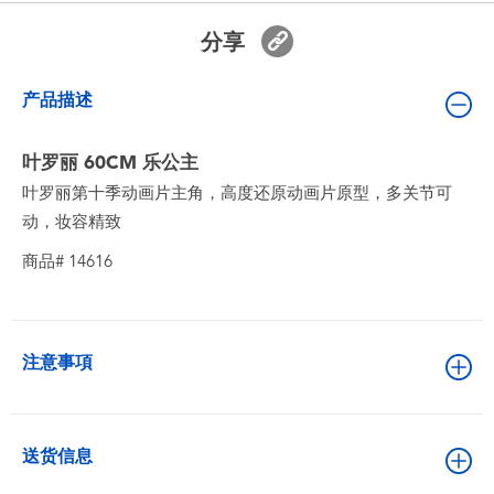
婴儿及学前玩具
分享
电池
产品描述
新登场
叶罗丽 60CM 乐公主
叶罗丽第十季动画片主角，高度还原动画片原型，多关节可
玩具促销
动，妆容精致
商品# 14616
玩具清货
注意事項
送货信息