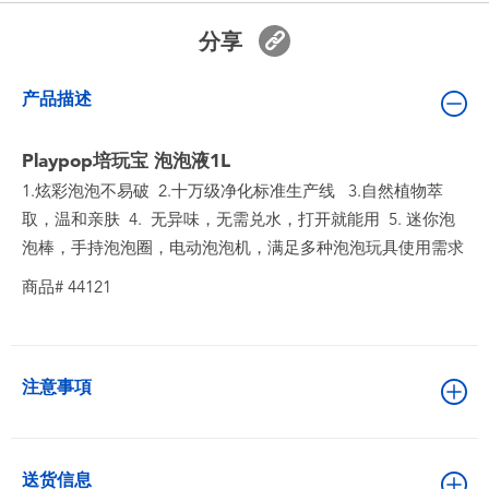
婴儿及学前玩具
分享
电池
产品描述
新登场
Playpop培玩宝 泡泡液1L
1.炫彩泡泡不易破 2.十万级净化标准生产线 3.自然植物萃
玩具促销
取，温和亲肤 4. 无异味，无需兑水，打开就能用 5. 迷你泡
泡棒，手持泡泡圈，电动泡泡机，满足多种泡泡玩具使用需求
玩具清货
商品# 44121
注意事項
送货信息