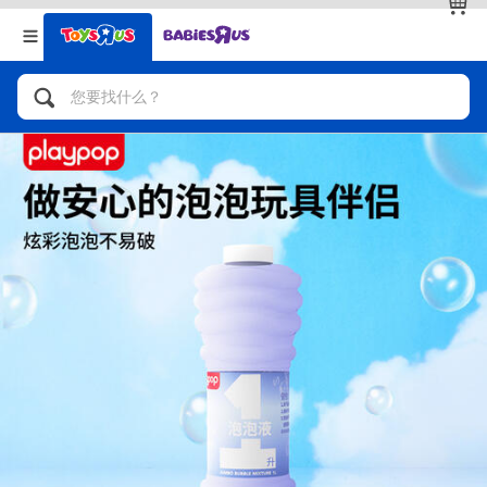
返回
返回
分类目录
品牌
查看全部
人气英雄，角色扮演，射击玩具
自行车，滑板车，骑乘车
拼砌组合及乐高LEGO
玩具车，货车，火车及遥控系列
手工艺，文具，蜡笔，泥胶，画板
娃娃，芭比，收藏公仔