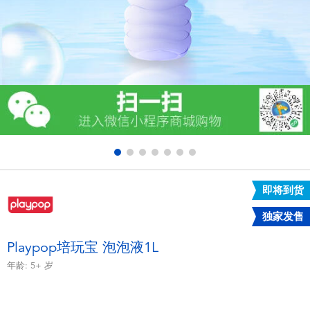
电子玩具
游戏及拼图系列
益智学习玩具
户外及运动产品
派对用品
即将到货
模仿，化妆及造型系列
独家发售
毛绒公仔玩具
Playpop培玩宝 泡泡液1L
年龄:
5+
岁
夏日