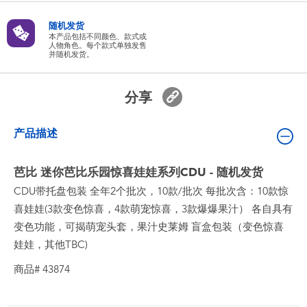
婴儿及学前玩具
随机发货
本产品包括不同颜色、款式或
人物角色。每个款式单独发售
电池
并随机发货。
新登场
分享
玩具促销
产品描述
玩具清货
芭比 迷你芭比乐园惊喜娃娃系列CDU - 随机发货
CDU带托盘包装 全年2个批次，10款/批次 每批次含：10款惊
喜娃娃(3款变色惊喜，4款萌宠惊喜，3款爆爆果汁） 各自具有
变色功能，可揭萌宠头套，果汁史莱姆 盲盒包装（变色惊喜
娃娃，其他TBC)
商品# 43874