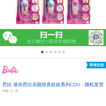
电子玩具
游戏及拼图系列
益智学习玩具
户外及运动产品
派对用品
即将到货
模仿，化妆及造型系列
毛绒公仔玩具
芭比 迷你芭比乐园惊喜娃娃系列CDU - 随机发货
年龄:
5+
岁
夏日