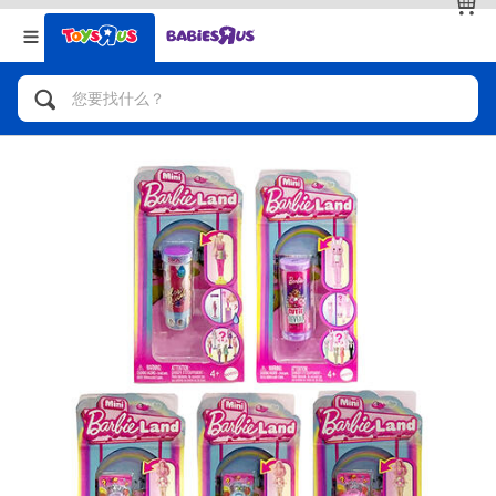
返回
返回
分类目录
品牌
查看全部
人气英雄，角色扮演，射击玩具
自行车，滑板车，骑乘车
拼砌组合及乐高LEGO
玩具车，货车，火车及遥控系列
手工艺，文具，蜡笔，泥胶，画板
娃娃，芭比，收藏公仔