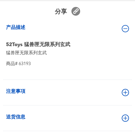
婴儿及学前玩具
分享
电池
产品描述
新登场
52Toys 猛兽匣无限系列玄武
猛兽匣无限系列玄武
玩具促销
商品# 63193
玩具清货
注意事項
送货信息