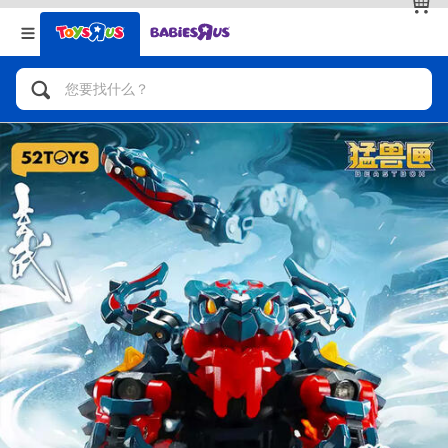
返回
返回
分类目录
品牌
查看全部
人气英雄，角色扮演，射击玩具
自行车，滑板车，骑乘车
拼砌组合及乐高LEGO
玩具车，货车，火车及遥控系列
手工艺，文具，蜡笔，泥胶，画板
娃娃，芭比，收藏公仔