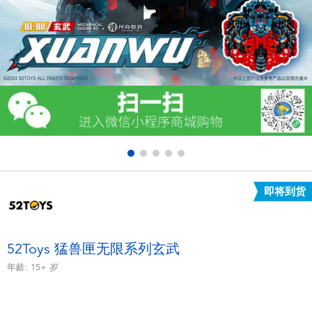
电子玩具
游戏及拼图系列
益智学习玩具
户外及运动产品
派对用品
即将到货
模仿，化妆及造型系列
毛绒公仔玩具
52Toys 猛兽匣无限系列玄武
年龄:
15+
岁
夏日