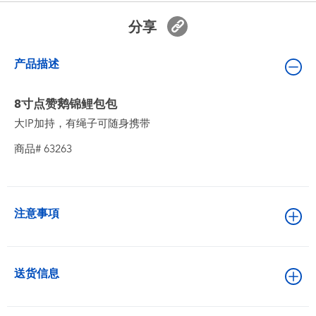
婴儿及学前玩具
分享
电池
产品描述
新登场
8寸点赞鹅锦鲤包包
大IP加持，有绳子可随身携带
玩具促销
商品# 63263
玩具清货
注意事項
送货信息