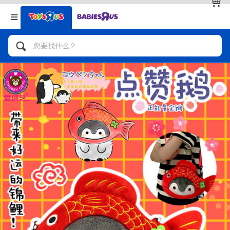
返回
返回
分类目录
品牌
查看全部
人气英雄，角色扮演，射击玩具
自行车，滑板车，骑乘车
拼砌组合及乐高LEGO
玩具车，货车，火车及遥控系列
手工艺，文具，蜡笔，泥胶，画板
娃娃，芭比，收藏公仔