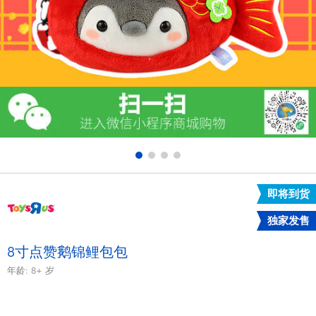
电子玩具
游戏及拼图系列
益智学习玩具
户外及运动产品
派对用品
即将到货
模仿，化妆及造型系列
独家发售
毛绒公仔玩具
8寸点赞鹅锦鲤包包
年龄:
8+
岁
夏日