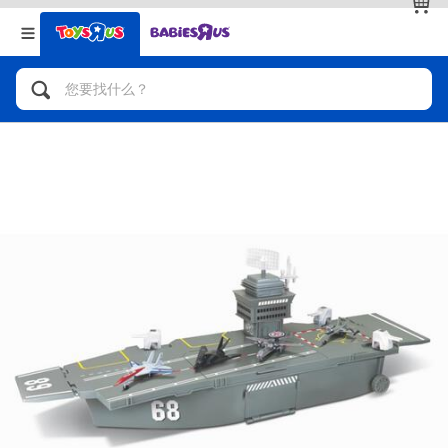
返回
返回
分类目录
品牌
查看全部
人气英雄，角色扮演，射击玩具
自行车，滑板车，骑乘车
拼砌组合及乐高LEGO
玩具车，货车，火车及遥控系列
手工艺，文具，蜡笔，泥胶，画板
娃娃，芭比，收藏公仔