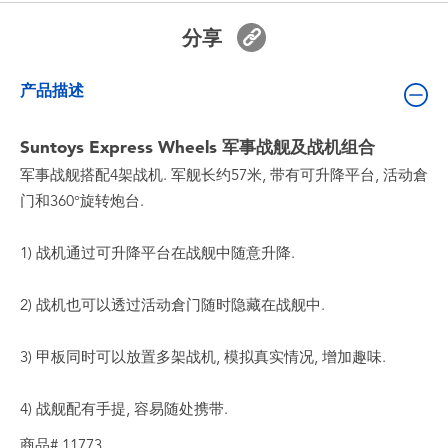
婴儿及学前玩具
分享
电池
产品描述
新登场
Suntoys Express Wheels 军事战舰及战机组合
军事战舰搭配4架战机. 军舰长约57米, 带有可升降平台, 活动倉
玩具促销
门和360°旋转炮台.
玩具清货
1) 战机通过可升降平台在战舰中随意升降.
2) 战机也可以透过活动倉门随时隐藏在战舰中.
3) 甲板同时可以放置多架战机, 模拟真实情况, 增加趣味.
4) 战舰配有手提, 容易随处携带.
商品# 11773