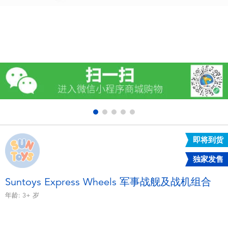
电子玩具
游戏及拼图系列
益智学习玩具
户外及运动产品
派对用品
即将到货
模仿，化妆及造型系列
独家发售
毛绒公仔玩具
Suntoys Express Wheels 军事战舰及战机组合
年龄:
3+
岁
夏日