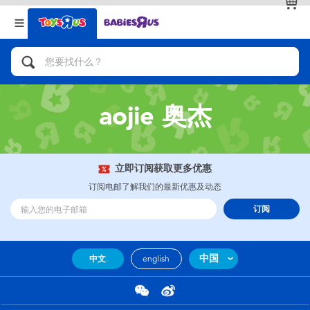
返回
返回
分类目录
品牌
查看全部
人气英雄，角色扮演，射击玩具
aojie 奥杰
自行车，滑板车，骑乘车
拼砌组合及乐高LEGO
立即订阅获取更多优惠
订阅电邮了解我们的最新优惠及动态
玩具车，货车，火车及遥控系列
订阅
手工艺，文具，蜡笔，泥胶，画板
中国
中文
english
娃娃，芭比，收藏公仔