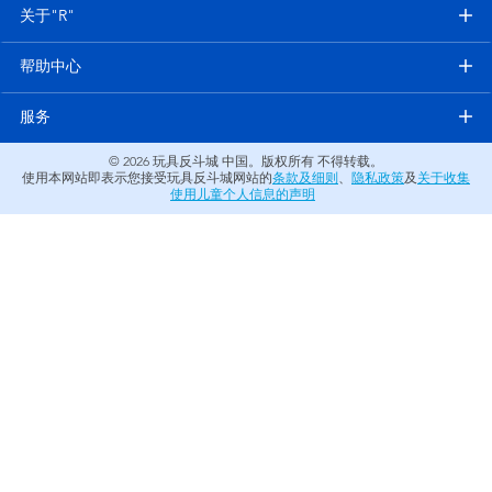
电子玩具
关于"R"
帮助中心
游戏及拼图系列
服务
益智学习玩具
© 2026
玩具反斗城 中国。版权所有 不得转载。
使用本网站即表示您接受玩具反斗城网站的
条款及细则
、
隐私政策
及
关于收集
户外及运动产品
使用儿童个人信息的声明
派对用品
模仿，化妆及造型系列
毛绒公仔玩具
夏日