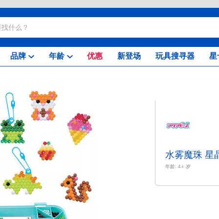
品牌
年龄
优惠
新登场
玩具搜寻器
星
水雾魔珠 星
年龄:
4+
岁