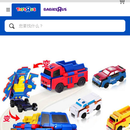
返回
返回
分类目录
品牌
查看全部
人气英雄，角色扮演，射击玩具
自行车，滑板车，骑乘车
拼砌组合及乐高LEGO
玩具车，货车，火车及遥控系列
手工艺，文具，蜡笔，泥胶，画板
娃娃，芭比，收藏公仔