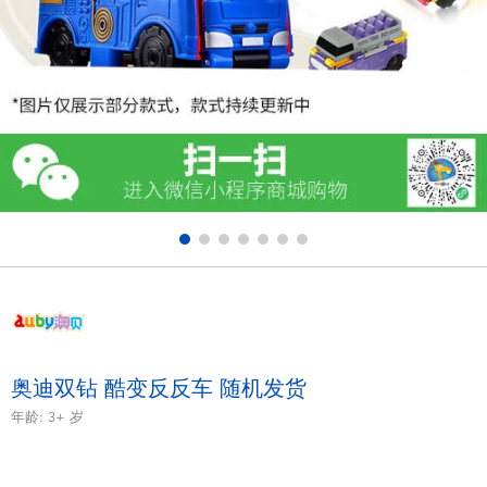
电子玩具
游戏及拼图系列
益智学习玩具
户外及运动产品
派对用品
模仿，化妆及造型系列
毛绒公仔玩具
奥迪双钻 酷变反反车 随机发货
年龄:
3+
岁
夏日