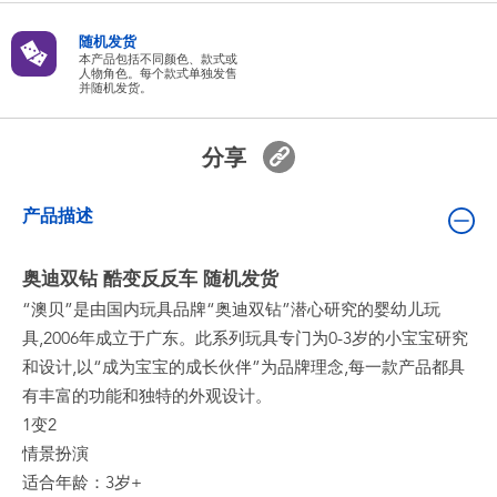
婴儿及学前玩具
随机发货
本产品包括不同颜色、款式或
人物角色。每个款式单独发售
电池
并随机发货。
新登场
分享
玩具促销
产品描述
玩具清货
奥迪双钻 酷变反反车 随机发货
“澳贝”是由国内玩具品牌“奥迪双钻”潜心研究的婴幼儿玩
具,2006年成立于广东。此系列玩具专门为0-3岁的小宝宝研究
和设计,以“成为宝宝的成长伙伴”为品牌理念,每一款产品都具
有丰富的功能和独特的外观设计。
1变2
情景扮演
适合年龄：3岁+