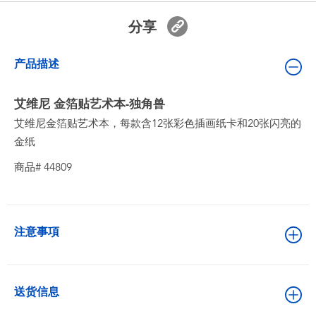
婴儿及学前玩具
分享
电池
产品描述
新登场
艾维尼 金箔贴艺术本-独角兽
艾维尼金箔贴艺术本，每款含12张彩色插画纸卡和20张闪亮的
玩具促销
金纸
商品# 44809
玩具清货
注意事項
送货信息