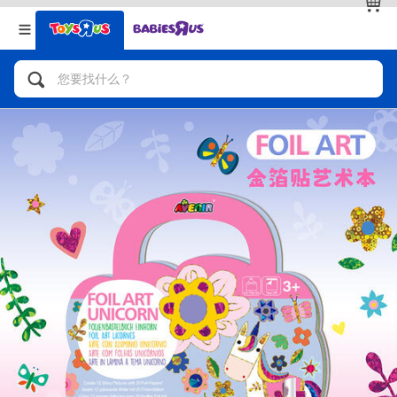
返回
返回
分类目录
品牌
查看全部
人气英雄，角色扮演，射击玩具
自行车，滑板车，骑乘车
拼砌组合及乐高LEGO
玩具车，货车，火车及遥控系列
手工艺，文具，蜡笔，泥胶，画板
娃娃，芭比，收藏公仔