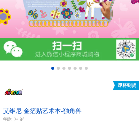
电子玩具
游戏及拼图系列
益智学习玩具
户外及运动产品
派对用品
即将到货
模仿，化妆及造型系列
毛绒公仔玩具
艾维尼 金箔贴艺术本-独角兽
年龄:
3+
岁
夏日