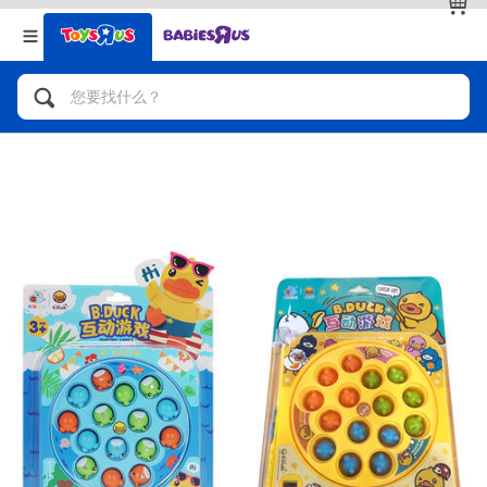
返回
返回
分类目录
品牌
查看全部
人气英雄，角色扮演，射击玩具
自行车，滑板车，骑乘车
拼砌组合及乐高LEGO
玩具车，货车，火车及遥控系列
手工艺，文具，蜡笔，泥胶，画板
娃娃，芭比，收藏公仔