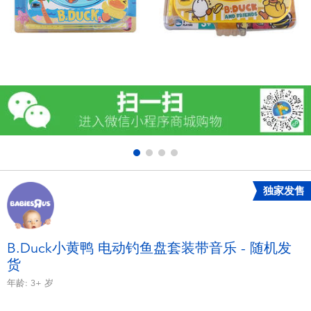
电子玩具
游戏及拼图系列
益智学习玩具
户外及运动产品
派对用品
独家发售
模仿，化妆及造型系列
毛绒公仔玩具
B.Duck小黄鸭 电动钓鱼盘套装带音乐 - 随机发
货
夏日
年龄:
3+
岁