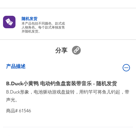
婴儿及学前玩具
随机发货
电池
本产品包括不同颜色、款式或
人物角色。每个款式单独发售
并随机发货。
新登场
分享
玩具促销
产品描述
玩具清货
B.Duck小黄鸭 电动钓鱼盘套装带音乐 - 随机发货
B.Duck形象，电池驱动游戏盘旋转，用钓竿可将鱼儿钓起，带
声光。
商品# 61546