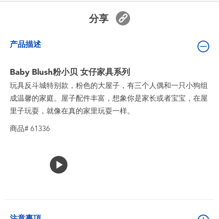
婴儿及学前玩具
分享
电池
产品描述
新登场
Baby Blush粉小贝 女仔家具系列
玩具反斗城特别款，粉色的大屋子，有三个人偶和一只小狗组
玩具促销
成温馨的家庭。屋子配件丰富，想象你是家长或者宝宝，在屋
里子玩耍，就像在真的家里玩耍一样。
玩具清货
商品# 61336
注意事項