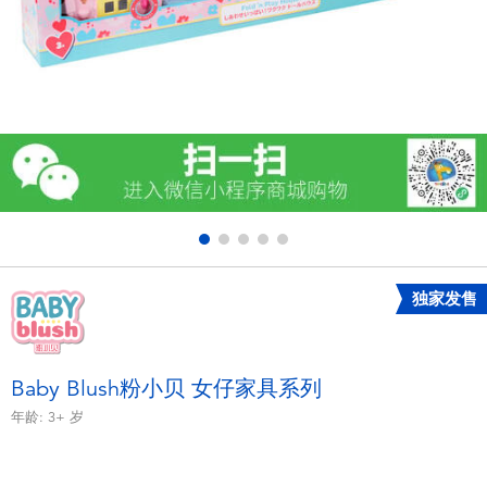
电子玩具
游戏及拼图系列
益智学习玩具
户外及运动产品
派对用品
独家发售
模仿，化妆及造型系列
毛绒公仔玩具
Baby Blush粉小贝 女仔家具系列
年龄:
3+
岁
夏日