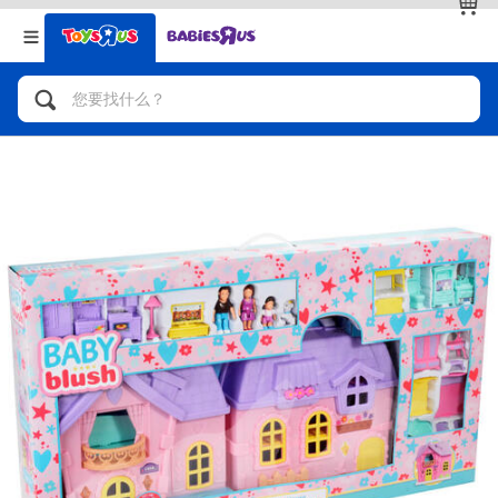
返回
返回
分类目录
品牌
查看全部
人气英雄，角色扮演，射击玩具
自行车，滑板车，骑乘车
拼砌组合及乐高LEGO
玩具车，货车，火车及遥控系列
手工艺，文具，蜡笔，泥胶，画板
娃娃，芭比，收藏公仔