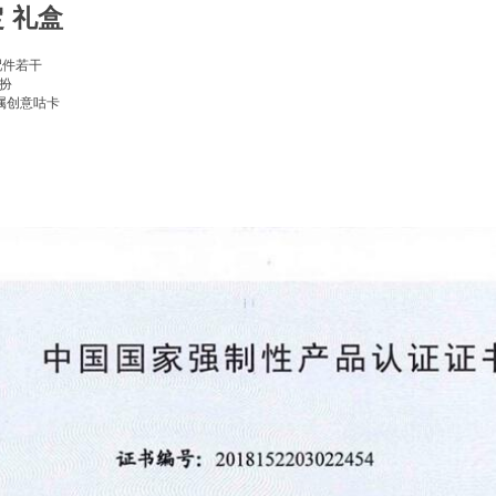
定 礼盒
配件若干
扮
属创意咕卡