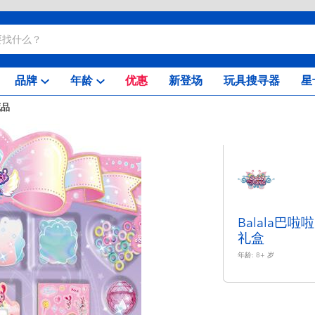
品牌
年龄
优惠
新登场
玩具搜寻器
星
藏品
Balala巴
礼盒
年龄:
8+
岁