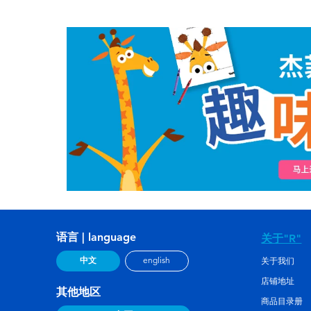
语言 | language
关于"R"
中文
english
关于我们
店铺地址
其他地区
商品目录册