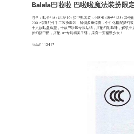
Balala巴啦啦 巴啦啦魔法装扮限
包含：咕卡*16+贴纸*10+指甲贴套装+小球*5+珠子*128+其他
200+惊喜配件手工装扮套装，解锁多重惊喜，个性化搭配梦幻装
十六款咕盘造型，十款巴啦啦专属贴纸，搭配幻彩珠珠，解锁专
梦幻指甲贴，搭配DIY专属精美手链，摇身一变精致少女！
商品# 113417