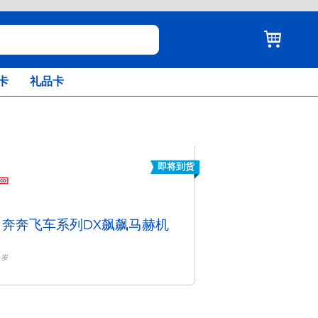
卡
礼品卡
即将到货
 奔奔飞车系列DX飙飙马赫机
岁