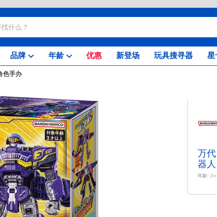
品牌
年龄
优惠
新登场
玩具搜寻器
星
角色手办
万代
器人
年龄:
3+