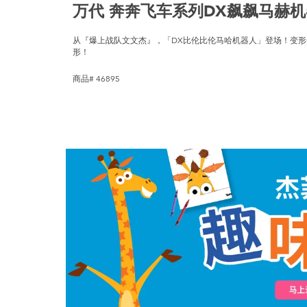
万代 奔奔飞车系列DX飙飙马赫
从『爆上战队文文杰』，「DX比伦比伦马哈机器人」登场！变
形！
商品# 46895