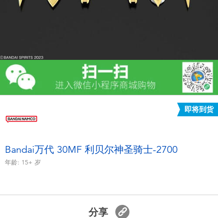
电子玩具
游戏及拼图系列
益智学习玩具
户外及运动产品
即将到货
派对用品
模仿，化妆及造型系列
Bandai万代 30MF 利贝尔神圣骑士-2700
年龄:
15+
岁
毛绒公仔玩具
夏日
分享