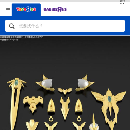
返回
返回
分类目录
品牌
查看全部
人气英雄，角色扮演，射击玩具
自行车，滑板车，骑乘车
拼砌组合及乐高LEGO
玩具车，货车，火车及遥控系列
手工艺，文具，蜡笔，泥胶，画板
娃娃，芭比，收藏公仔