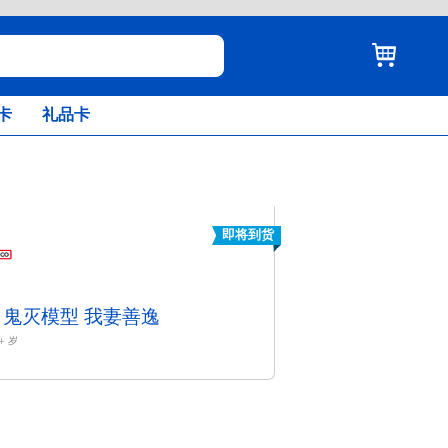
卡
礼品卡
即将到货
 鬼灭模型 我妻善逸
+
岁