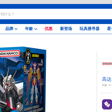
品牌
年龄
优惠
新登场
玩具搜寻器
星
高达
年龄:
8+