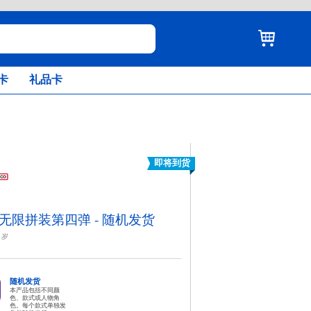
卡
礼品卡
即将到货
无限拼装第四弹 - 随机发货
岁
随机发货
本产品包括不同颜
色、款式或人物角
色。每个款式单独发