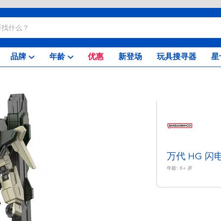
品牌
年龄
优惠
新登场
玩具搜寻器
星
万代 HG 
年龄:
8+
岁