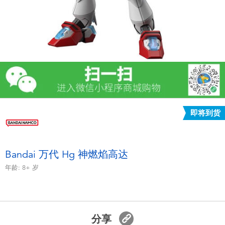
电子玩具
游戏及拼图系列
益智学习玩具
户外及运动产品
即将到货
派对用品
模仿，化妆及造型系列
Bandai 万代 Hg 神燃焰高达
年龄:
8+
岁
毛绒公仔玩具
夏日
分享