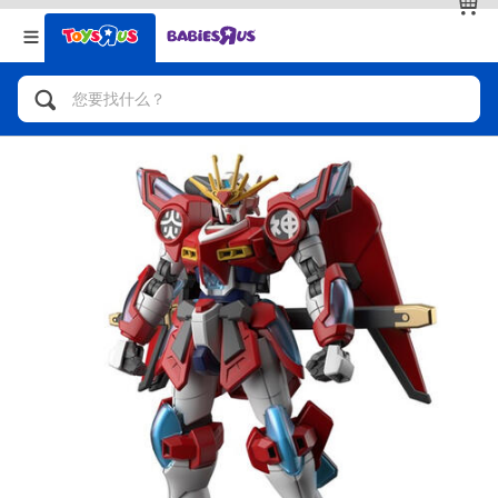
返回
返回
分类目录
品牌
查看全部
人气英雄，角色扮演，射击玩具
自行车，滑板车，骑乘车
拼砌组合及乐高LEGO
玩具车，货车，火车及遥控系列
手工艺，文具，蜡笔，泥胶，画板
娃娃，芭比，收藏公仔