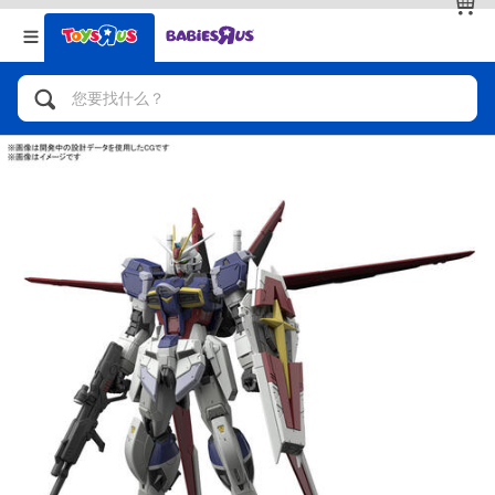
返回
返回
分类目录
品牌
查看全部
人气英雄，角色扮演，射击玩具
自行车，滑板车，骑乘车
拼砌组合及乐高LEGO
玩具车，货车，火车及遥控系列
手工艺，文具，蜡笔，泥胶，画板
娃娃，芭比，收藏公仔