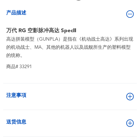
婴儿及学前玩具
产品描述
电池
万代 RG 空影脉冲高达 SpecⅡ
高达拼装模型（GUNPLA）是指在《机动战士高达》系列出现
新登场
的机动战士、MA、其他的机器人以及战舰所生产的塑料模型
的统称。
玩具促销
商品# 33291
玩具清货
注意事項
送货信息