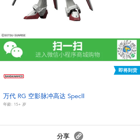
电子玩具
游戏及拼图系列
益智学习玩具
户外及运动产品
即将到货
派对用品
模仿，化妆及造型系列
万代 RG 空影脉冲高达 SpecⅡ
年龄:
15+
岁
毛绒公仔玩具
夏日
分享