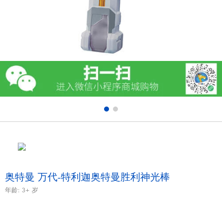
电子玩具
游戏及拼图系列
益智学习玩具
户外及运动产品
派对用品
模仿，化妆及造型系列
毛绒公仔玩具
奥特曼 万代-特利迦奥特曼胜利神光棒
年龄:
3+
岁
夏日