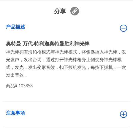
婴儿及学前玩具
分享
电池
产品描述
新登场
奥特曼 万代-特利迦奥特曼胜利神光棒
神光棒拥有海帕枪模式与神光棒模式，将钥匙插入神光棒，发
玩具促销
光发声，发出台词，通过打开神光棒枪身上侧变身神光棒模
式，发光，发出变形音效，扣下扳机发光，每按下扳机，一次
玩具清货
发出音效，
商品# 103858
注意事項