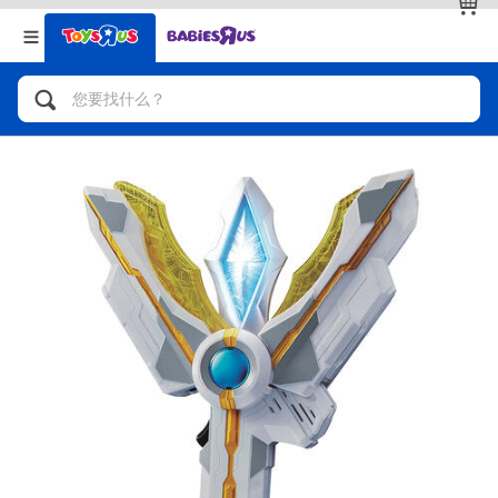
返回
返回
分类目录
品牌
查看全部
人气英雄，角色扮演，射击玩具
自行车，滑板车，骑乘车
拼砌组合及乐高LEGO
玩具车，货车，火车及遥控系列
手工艺，文具，蜡笔，泥胶，画板
娃娃，芭比，收藏公仔