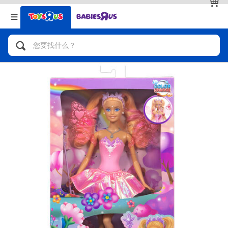
返回
返回
分类目录
品牌
查看全部
人气英雄，角色扮演，射击玩具
自行车，滑板车，骑乘车
拼砌组合及乐高LEGO
玩具车，货车，火车及遥控系列
手工艺，文具，蜡笔，泥胶，画板
娃娃，芭比，收藏公仔