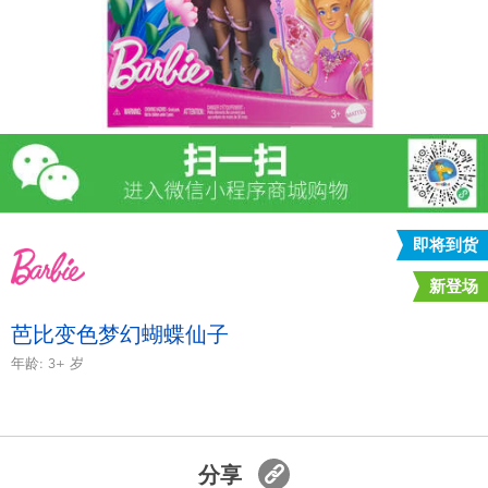
电子玩具
游戏及拼图系列
益智学习玩具
户外及运动产品
即将到货
派对用品
新登场
模仿，化妆及造型系列
芭比变色梦幻蝴蝶仙子
年龄:
3+
岁
毛绒公仔玩具
夏日
分享