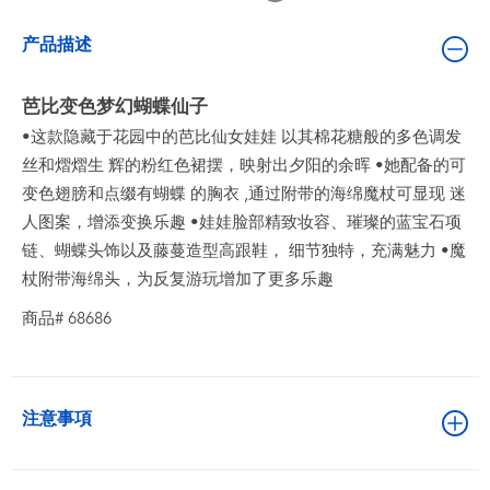
婴儿及学前玩具
产品描述
电池
芭比变色梦幻蝴蝶仙子
•这款隐藏于花园中的芭比仙女娃娃 以其棉花糖般的多色调发
新登场
丝和熠熠生 辉的粉红色裙摆，映射出夕阳的余晖 •她配备的可
变色翅膀和点缀有蝴蝶 的胸衣 ,通过附带的海绵魔杖可显现 迷
玩具促销
人图案，增添变换乐趣 •娃娃脸部精致妆容、璀璨的蓝宝石项
链、蝴蝶头饰以及藤蔓造型高跟鞋， 细节独特，充满魅力 •魔
玩具清货
杖附带海绵头，为反复游玩增加了更多乐趣
商品# 68686
注意事項