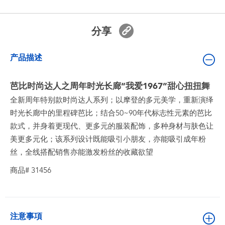
婴儿及学前玩具
分享
电池
产品描述
新登场
芭比时尚达人之周年时光长廊“我爱1967”甜心扭扭舞
玩具促销
全新周年特别款时尚达人系列；以摩登的多元美学，重新演绎
时光长廊中的里程碑芭比；结合50~90年代标志性元素的芭比
玩具清货
款式，并身着更现代、更多元的服装配饰，多种身材与肤色让
美更多元化；该系列设计既能吸引小朋友，亦能吸引成年粉
丝，全线搭配销售亦能激发粉丝的收藏欲望
商品# 31456
注意事項