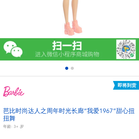
电子玩具
游戏及拼图系列
益智学习玩具
户外及运动产品
派对用品
即将到货
模仿，化妆及造型系列
毛绒公仔玩具
芭比时尚达人之周年时光长廊“我爱1967”甜心扭
扭舞
夏日
年龄:
3+
岁