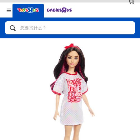
返回
返回
分类目录
品牌
查看全部
人气英雄，角色扮演，射击玩具
自行车，滑板车，骑乘车
拼砌组合及乐高LEGO
玩具车，货车，火车及遥控系列
手工艺，文具，蜡笔，泥胶，画板
娃娃，芭比，收藏公仔