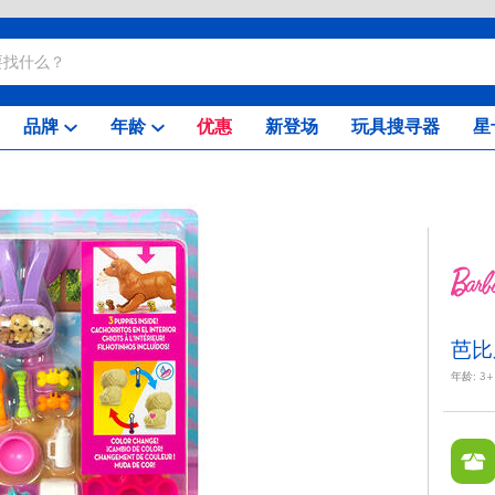
品牌
年龄
优惠
新登场
玩具搜寻器
星
芭比
年龄:
3+