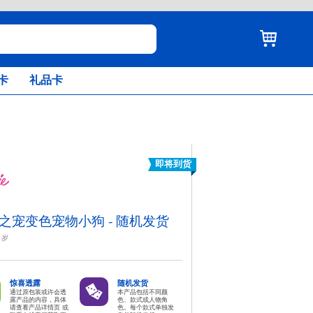
卡
礼品卡
即将到货
之宠变色宠物小狗 - 随机发货
岁
惊喜透露
随机发货
通过原包装或许会透
本产品包括不同颜
露产品的内容，具体
色、款式或人物角
请查看产品详情页 或
色。每个款式单独发