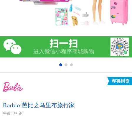
电子玩具
游戏及拼图系列
益智学习玩具
户外及运动产品
派对用品
即将到货
模仿，化妆及造型系列
毛绒公仔玩具
Barbie 芭比之马里布旅行家
年龄:
3+
岁
夏日