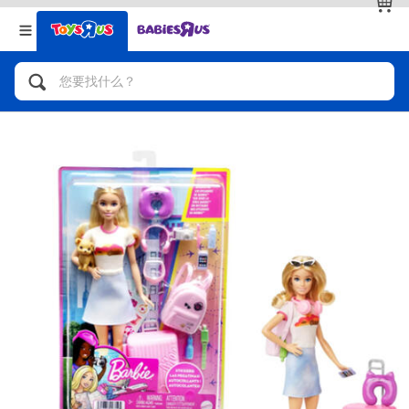
返回
返回
分类目录
品牌
查看全部
人气英雄，角色扮演，射击玩具
自行车，滑板车，骑乘车
拼砌组合及乐高LEGO
玩具车，货车，火车及遥控系列
手工艺，文具，蜡笔，泥胶，画板
娃娃，芭比，收藏公仔