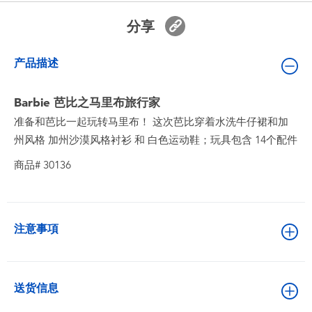
婴儿及学前玩具
分享
电池
产品描述
新登场
Barbie 芭比之马里布旅行家
准备和芭比一起玩转马里布！ 这次芭比穿着水洗牛仔裙和加
玩具促销
州风格 加州沙漠风格衬衫 和 白色运动鞋；玩具包含 14个配件
商品# 30136
玩具清货
注意事項
送货信息