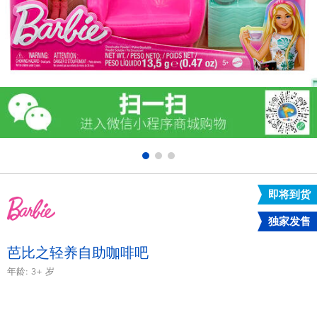
电子玩具
游戏及拼图系列
益智学习玩具
户外及运动产品
派对用品
即将到货
模仿，化妆及造型系列
独家发售
毛绒公仔玩具
芭比之轻养自助咖啡吧
年龄:
3+
岁
夏日