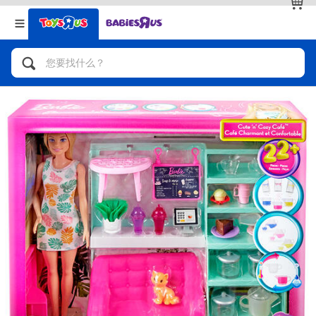
返回
返回
分类目录
品牌
查看全部
人气英雄，角色扮演，射击玩具
自行车，滑板车，骑乘车
拼砌组合及乐高LEGO
玩具车，货车，火车及遥控系列
手工艺，文具，蜡笔，泥胶，画板
娃娃，芭比，收藏公仔