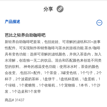
婴儿及学前玩具
分享
电池
产品描述
新登场
芭比之轻养自助咖啡吧
新轻养自助咖啡吧套装，包括娃娃、可溶解的滤纸和20+故事
玩具促销
性配件。可实现制作和销售咖啡与茶水的游戏功能.茶水/咖啡
具有变色功能：选择可溶解的滤纸颜色，并倒入茶壶内，加入
玩具清货
水溶解，创造独一无二的饮品。混合和匹配颜色来创造不同类
型的饮料。.神奇的感温变色功能：使用冰水时，茶壶的颜色
会改变。.包括20+配件。1个茶壶，3罐变色纸，1个勺子，2个
杯子，2个波霸奶茶杯，1盘饼干，1盘纸杯蛋糕，1盘蛋糕，1
个绿植，1个蜜糖熊，1个收银机，1个宠物猫，1本书，1个沙
发，1个边桌和1个发带
商品# 31437