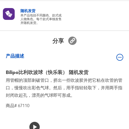
婴儿及学前玩具
随机发货
本产品包括不同颜色、款式或
人物角色。每个款式单独发售
电池
并随机发货。
新登场
分享
玩具促销
产品描述
玩具清货
Bilipo比利吹波球（快乐装） 随机发货
用管帽的顶部刺破管口，挤出一些吹波胶并把它粘在吹管的管
口，慢慢吹出彩色气球。然后，用手指轻轻取下，并用两手指
封闭吹起孔，漂亮的气球即可形成。
商品# 67110