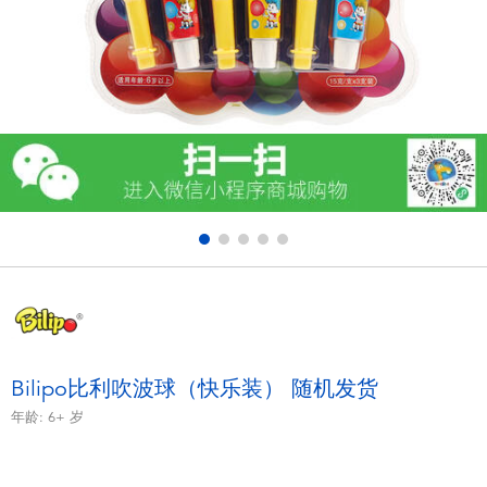
电子玩具
游戏及拼图系列
益智学习玩具
户外及运动产品
派对用品
模仿，化妆及造型系列
毛绒公仔玩具
Bilipo比利吹波球（快乐装） 随机发货
年龄:
6+
岁
夏日