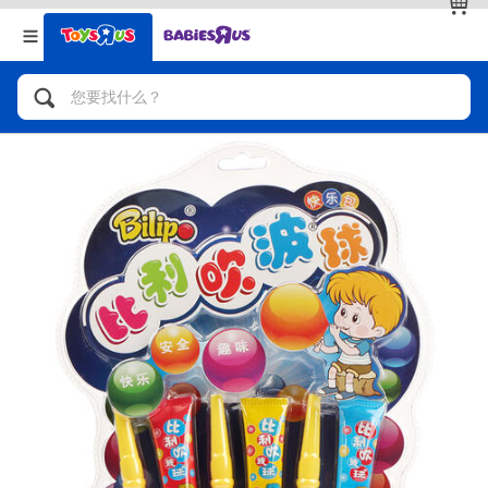
返回
返回
分类目录
品牌
查看全部
人气英雄，角色扮演，射击玩具
自行车，滑板车，骑乘车
拼砌组合及乐高LEGO
玩具车，货车，火车及遥控系列
手工艺，文具，蜡笔，泥胶，画板
娃娃，芭比，收藏公仔