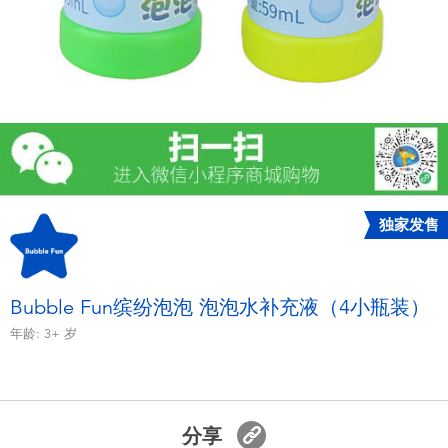
电子玩具
游戏及拼图系列
益智学习玩具
户外及运动产品
独家发售
派对用品
模仿，化妆及造型系列
Bubble Fun缤纷泡泡 泡泡水补充液（4小瓶装）
年龄:
3+
岁
毛绒公仔玩具
夏日
分享