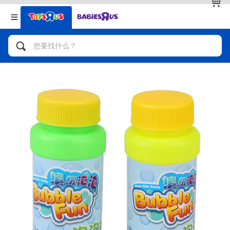
返回
返回
分类目录
品牌
查看全部
人气英雄，角色扮演，射击玩具
自行车，滑板车，骑乘车
拼砌组合及乐高LEGO
玩具车，货车，火车及遥控系列
手工艺，文具，蜡笔，泥胶，画板
娃娃，芭比，收藏公仔