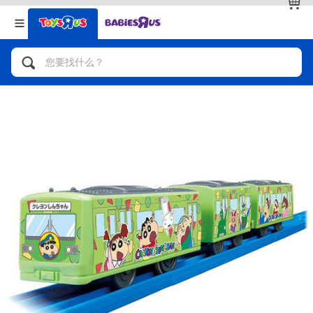
返回
返回
分类目录
品牌
查看全部
人气英雄，角色扮演，射击玩具
自行车，滑板车，骑乘车
拼砌组合及乐高LEGO
玩具车，货车，火车及遥控系列
手工艺，文具，蜡笔，泥胶，画板
娃娃，芭比，收藏公仔