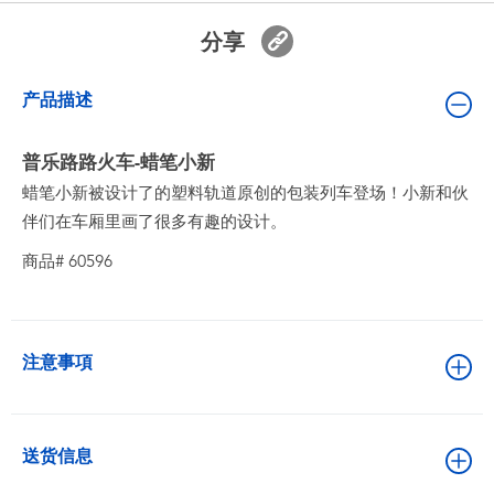
婴儿及学前玩具
分享
电池
产品描述
新登场
普乐路路火车-蜡笔小新
蜡笔小新被设计了的塑料轨道原创的包装列车登场！小新和伙
玩具促销
伴们在车厢里画了很多有趣的设计。
商品# 60596
玩具清货
注意事項
送货信息