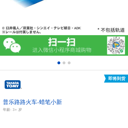
电子玩具
游戏及拼图系列
益智学习玩具
户外及运动产品
派对用品
即将到货
模仿，化妆及造型系列
毛绒公仔玩具
普乐路路火车-蜡笔小新
年龄:
3+
岁
夏日